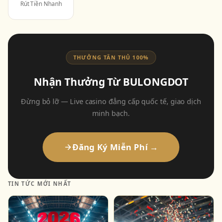
Rút Tiền Nhanh
THƯỞNG TÂN THỦ 100%
Nhận Thưởng Từ BULONGDOT
Đừng bỏ lỡ — Live casino đẳng cấp quốc tế, giao dịch
minh bạch.
Đăng Ký Miễn Phí →
TIN TỨC MỚI NHẤT