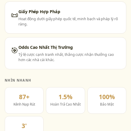
Giấy Phép Hợp Pháp
📜
Hoạt động dưới giấy phép quốc tế, minh bạch và pháp lý rõ
ràng.
Odds Cao Nhất Thị Trường
🎯
Tỷ lệ cược cạnh tranh nhất, thắng cược nhận thưởng cao
hơn các nhà cái khác.
NHÌN NHANH
87+
1.5%
100%
Kênh Nạp Rút
Hoàn Trả Cao Nhất
Bảo Mật
3'