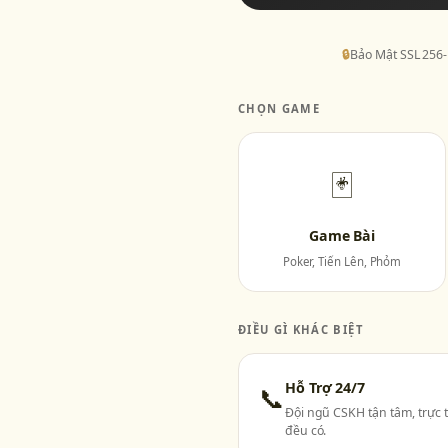
🔒
Bảo Mật SSL 256-
CHỌN GAME
🃏
Game Bài
Poker, Tiến Lên, Phỏm
ĐIỀU GÌ KHÁC BIỆT
Hỗ Trợ 24/7
📞
Đội ngũ CSKH tận tâm, trực t
đều có.