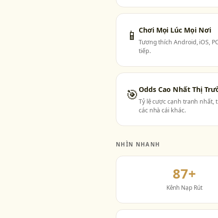
Chơi Mọi Lúc Mọi Nơi
📱
Tương thích Android, iOS, PC
tiếp.
Odds Cao Nhất Thị Trư
🎯
Tỷ lệ cược cạnh tranh nhất
các nhà cái khác.
NHÌN NHANH
87+
Kênh Nạp Rút