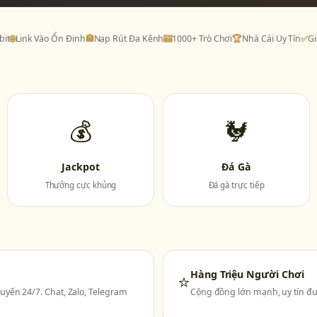
bit
🌐
Link Vào Ổn Định
🏦
Nạp Rút Đa Kênh
🎰
1000+ Trò Chơi
🏆
Nhà Cái Uy Tín
✅
Gi
💰
🐓
Jackpot
Đá Gà
Thưởng cực khủng
Đá gà trực tiếp
Hàng Triệu Người Chơi
⭐
uyến 24/7. Chat, Zalo, Telegram
Cộng đồng lớn mạnh, uy tín đ