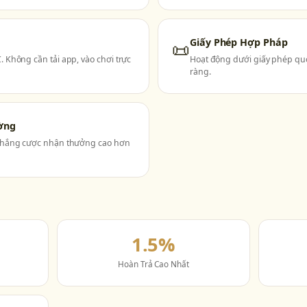
Giấy Phép Hợp Pháp
📜
. Không cần tải app, vào chơi trực
Hoạt động dưới giấy phép quố
ràng.
ờng
, thắng cược nhận thưởng cao hơn
1.5%
Hoàn Trả Cao Nhất