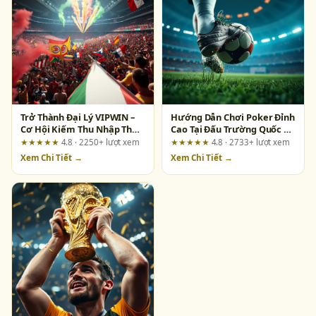
Trở Thành Đại Lý VIPWIN –
Hướng Dẫn Chơi Poker Đỉnh
Cơ Hội Kiếm Thu Nhập Thụ
Cao Tại Đấu Trường Quốc Tế
Động Khủng Hay Chỉ Là Lời
GO8
★★★★★
4.8 · 2250+ lượt xem
★★★★★
4.8 · 2733+ lượt xem
Quảng Cáo?
Xem Chi Tiết →
Xem Chi Tiết →