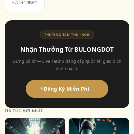
Rút Tiền Nhanh
THƯỞNG TÂN THỦ 100%
Nhận Thưởng Từ BULONGDOT
Đừng bỏ lỡ — Live casino đẳng cấp quốc tế, giao dịch
minh bạch.
Đăng Ký Miễn Phí →
TIN TỨC MỚI NHẤT