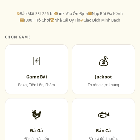
🔒
Bảo Mật SSL 256-bit
🌐
Link Vào Ổn Định
🏦
Nạp Rút Đa Kênh
🎰
1000+ Trò Chơi
🏆
Nhà Cái Uy Tín
✅
Giao Dịch Minh Bạch
CHỌN GAME
🃏
💰
Game Bài
Jackpot
Poker, Tiến Lên, Phỏm
Thưởng cực khủng
🐓
🐟
Đá Gà
Bắn Cá
Đá gà trực tiếp
Bắn cá đổi thưởng