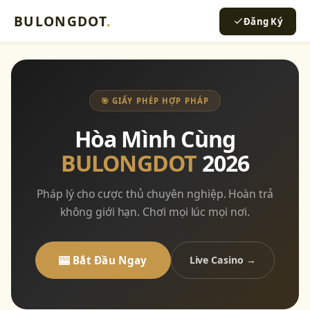
BULONGDOT
.
Đăng Ký
🎯 GIẤY PHÉP HỢP PHÁP
Hòa Mình Cùng
BULONGDOT
2026
Pháp lý cho cược thủ chuyên nghiệp. Hoàn trả
không giới hạn. Chơi mọi lúc mọi nơi.
🎰 Bắt Đầu Ngay
Live Casino →