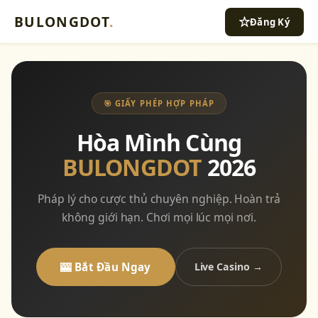
BULONGDOT
.
Đăng Ký
🎯 GIẤY PHÉP HỢP PHÁP
Hòa Mình Cùng
BULONGDOT
2026
Pháp lý cho cược thủ chuyên nghiệp. Hoàn trả
không giới hạn. Chơi mọi lúc mọi nơi.
🎰 Bắt Đầu Ngay
Live Casino →