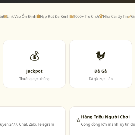
bit
🌐
Link Vào Ổn Định
🏦
Nạp Rút Đa Kênh
🎰
1000+ Trò Chơi
🏆
Nhà Cái Uy Tín
✅
Gi
💰
🐓
Jackpot
Đá Gà
Thưởng cực khủng
Đá gà trực tiếp
Hàng Triệu Người Chơi
⭐
uyến 24/7. Chat, Zalo, Telegram
Cộng đồng lớn mạnh, uy tín đ