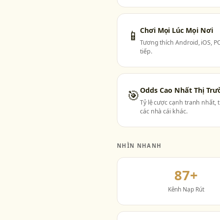
Chơi Mọi Lúc Mọi Nơi
📱
Tương thích Android, iOS, PC
tiếp.
Odds Cao Nhất Thị Trư
🎯
Tỷ lệ cược cạnh tranh nhất
các nhà cái khác.
NHÌN NHANH
87+
Kênh Nạp Rút