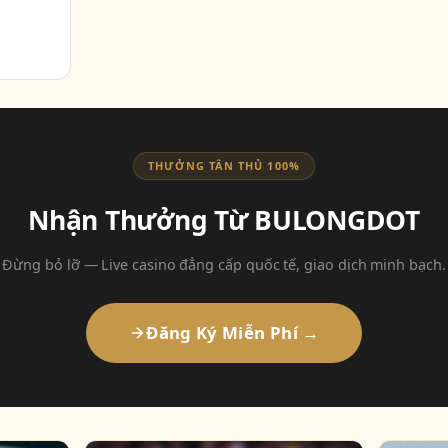
THƯỞNG TÂN THỦ 100%
Nhận Thưởng Từ BULONGDOT
Đừng bỏ lỡ — Live casino đẳng cấp quốc tế, giao dịch minh bạch.
Đăng Ký Miễn Phí →