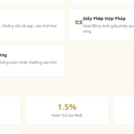
Giấy Phép Hợp Pháp
📜
. Không cần tải app, vào chơi trực
Hoạt động dưới giấy phép quố
ràng.
ờng
, thắng cược nhận thưởng cao hơn
1.5%
Hoàn Trả Cao Nhất