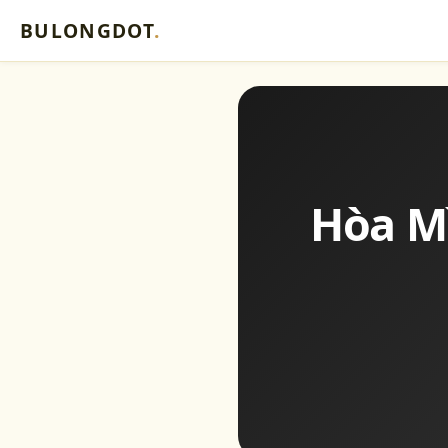
BULONGDOT
.
Hòa M