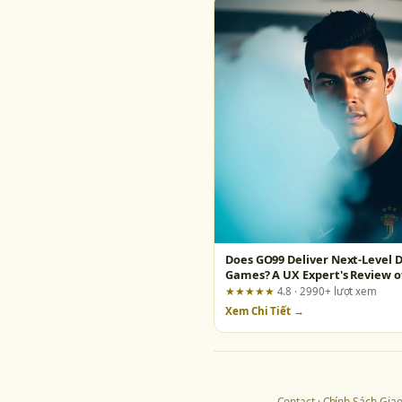
Does GO99 Deliver Next-Level D
Games? A UX Expert's Review o
Transparency, Speed, and Supp
★★★★★
4.8 · 2990+ lượt xem
Xem Chi Tiết →
Contact
·
Chính Sách Giao