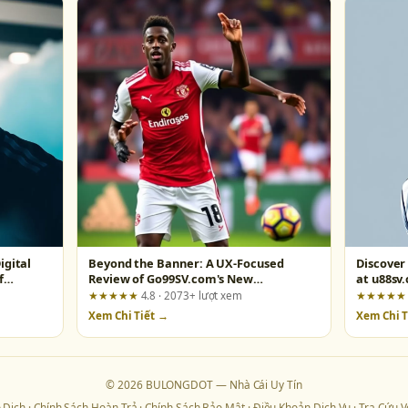
igital
Beyond the Banner: A UX-Focused
Discover
f
Review of Go99SV.com's New
at u88sv
ort
Generation Gaming Platform
Fits and
★★★★★
4.8 · 2073+ lượt xem
★★★★
Xem Chi Tiết →
Xem Chi T
© 2026 BULONGDOT — Nhà Cái Uy Tín
 Dịch
·
Chính Sách Hoàn Trả
·
Chính Sách Bảo Mật
·
Điều Khoản Dịch Vụ
·
Tra Cứu V