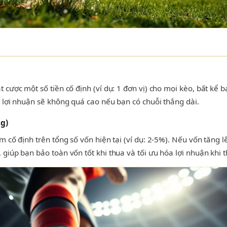
t cược một số tiền cố định (ví dụ: 1 đơn vị) cho mọi kèo, bất kể 
à lợi nhuận sẽ không quá cao nếu bạn có chuỗi thắng dài.
ng)
m cố định trên tổng số vốn hiện tại (ví dụ: 2-5%). Nếu vốn tăng l
 giúp bạn bảo toàn vốn tốt khi thua và tối ưu hóa lợi nhuận khi 