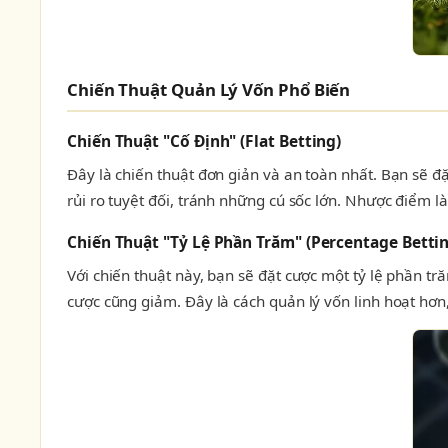
Chiến Thuật Quản Lý Vốn Phổ Biến
Chiến Thuật "Cố Định" (Flat Betting)
Đây là chiến thuật đơn giản và an toàn nhất. Bạn sẽ đặ
rủi ro tuyệt đối, tránh những cú sốc lớn. Nhược điểm l
Chiến Thuật "Tỷ Lệ Phần Trăm" (Percentage Betti
Với chiến thuật này, bạn sẽ đặt cược một tỷ lệ phần tră
cược cũng giảm. Đây là cách quản lý vốn linh hoạt hơn,