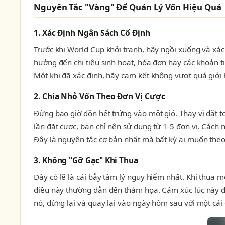
Nguyên Tắc "Vàng" Để Quản Lý Vốn Hiệu Quả
1. Xác Định Ngân Sách Cố Định
Trước khi World Cup khởi tranh, hãy ngồi xuống và xá
hưởng đến chi tiêu sinh hoạt, hóa đơn hay các khoản t
Một khi đã xác định, hãy cam kết không vượt quá giới
2. Chia Nhỏ Vốn Theo Đơn Vị Cược
Đừng bao giờ dồn hết trứng vào một giỏ. Thay vì đặt to
lần đặt cược, bạn chỉ nên sử dụng từ 1-5 đơn vị. Cách 
Đây là nguyên tắc cơ bản nhất mà bất kỳ ai muốn the
3. Không "Gỡ Gạc" Khi Thua
Đây có lẽ là cái bẫy tâm lý nguy hiểm nhất. Khi thua m
điều này thường dẫn đến thảm họa. Cảm xúc lúc này đan
nó, dừng lại và quay lại vào ngày hôm sau với một cái