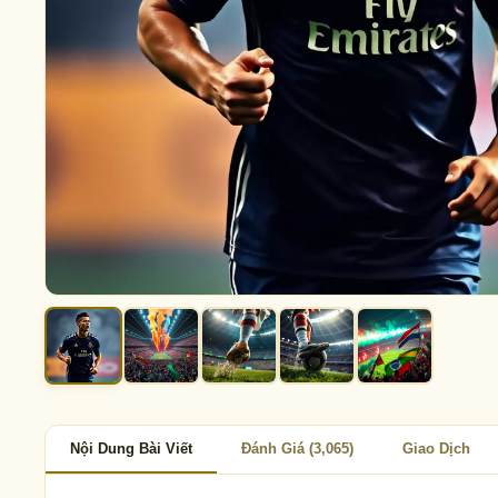
Nội Dung Bài Viết
Đánh Giá (3,065)
Giao Dịch