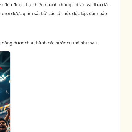
iền đều được thực hiện nhanh chóng chỉ với vài thao tác.
 chơi được giám sát bởi các tổ chức độc lập, đảm bảo
t động được chia thành các bước cụ thể như sau: