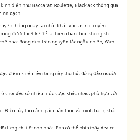
 kinh điển như Baccarat, Roulette, Blackjack thông qua
minh bạch.
 truyền thống ngay tại nhà. Khác với casino truyền
thống được thiết kế để tái hiện chân thực không khí
Cơ chế hoạt động dựa trên nguyên tắc ngẫu nhiên, đảm
g đặc điểm khiến nền tảng này thu hút đông đảo người
trò chơi đều có nhiều mức cược khác nhau, phù hợp với
deo. Điều này tạo cảm giác chân thực và minh bạch, khác
i từng chi tiết nhỏ nhất. Bạn có thể nhìn thấy dealer