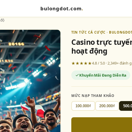
bulongdot.com
.
 độ
TIN TỨC CÁ CƯỢC · BULONGDO
Casino trực tuyế
hoạt động
★★★★★
4.8 / 5.0 · 2,349+ đánh 
Khuyến Mãi Đang Diễn Ra
MỨC NẠP THAM KHẢO
100.000₫
200.000₫
500.