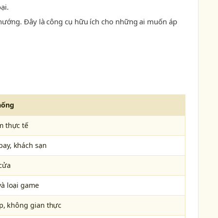
ại.
 hướng. Đây là công cụ hữu ích cho những ai muốn áp
hống
m thực tế
bay, khách sạn
 cửa
và loại game
ếp, không gian thực